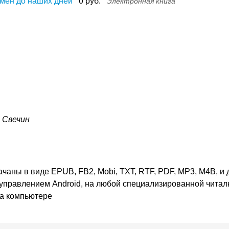
мен до наших дней
0 руб.
Электронная книга
. Свечин
ачаны в виде EPUB, FB2, Mobi, TXT, RTF, PDF, MP3, M4B, и 
 управлением Android, на любой специализированной читалк
на компьютере