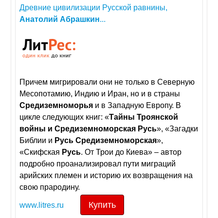
Древние цивилизации Русской равнины,
Анатолий
Абрашкин
...
Причем мигрировали они не только в Северную
Месопотамию, Индию и Иран, но и в страны
Средиземноморья
и в Западную Европу. В
цикле следующих книг: «
Тайны
Троянской
войны
и
Средиземноморская
Русь
», «Загадки
Библии и
Русь
Средиземноморская
»,
«Скифская
Русь
. От Трои до Киева» – автор
подробно проанализировал пути миграций
арийских племен и историю их возвращения на
свою прародину.
Купить
www.litres.ru