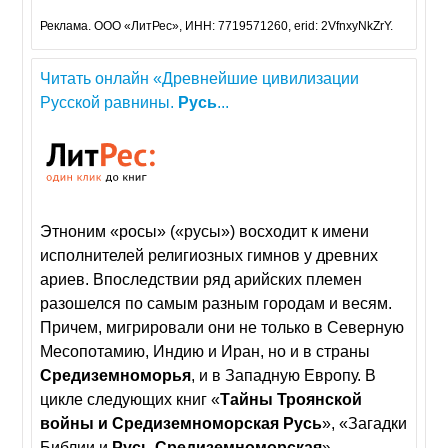
Реклама. ООО «ЛитРес», ИНН: 7719571260, erid: 2VfnxyNkZrY.
Читать онлайн «Древнейшие цивилизации
Русской равнины.
Русь
...
Этноним «росы» («русы») восходит к имени
исполнителей религиозных гимнов у древних
ариев. Впоследствии ряд арийских племен
разошелся по самым разным городам и весям.
Причем, мигрировали они не только в Северную
Месопотамию, Индию и Иран, но и в страны
Средиземноморья
, и в Западную Европу. В
цикле следующих книг «
Тайны
Троянской
войны
и
Средиземноморская
Русь
», «Загадки
Библии и
Русь
Средиземноморская
»,