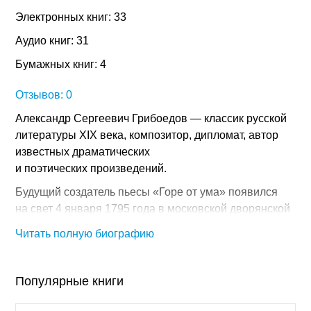
Электронных книг: 33
Аудио книг: 31
Бумажных книг: 4
Отзывов: 0
Александр Сергеевич Грибоедов — классик русской
литературы XIX века, композитор, дипломат, автор
известных драматических
и поэтических произведений.
Будущий создатель пьесы «Горе от ума» появился
на свет 4 января 1795 года в московской дворянской
семье отставного майора. Юный Александр был
Читать полную биографию
чрезвычайно одарен — так, в возрасте шести лет
мальчик владел тремя иностранными языками,
а позднее освоил еще несколько. Начальное
Популярные книги
образование Грибоедов получил в благородном
пансионе, затем, в возрасте одиннадцати лет, стал