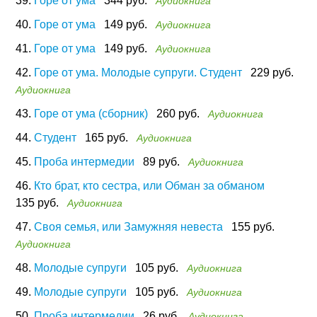
39.
Горе от ума
344 руб.
Аудиокнига
40.
Горе от ума
149 руб.
Аудиокнига
41.
Горе от ума
149 руб.
Аудиокнига
42.
Горе от ума. Молодые супруги. Студент
229 руб.
Аудиокнига
43.
Горе от ума (сборник)
260 руб.
Аудиокнига
44.
Студент
165 руб.
Аудиокнига
45.
Проба интермедии
89 руб.
Аудиокнига
46.
Кто брат, кто сестра, или Обман за обманом
135 руб.
Аудиокнига
47.
Своя семья, или Замужняя невеста
155 руб.
Аудиокнига
48.
Молодые супруги
105 руб.
Аудиокнига
49.
Молодые супруги
105 руб.
Аудиокнига
50.
Проба интермедии
26 руб.
Аудиокнига