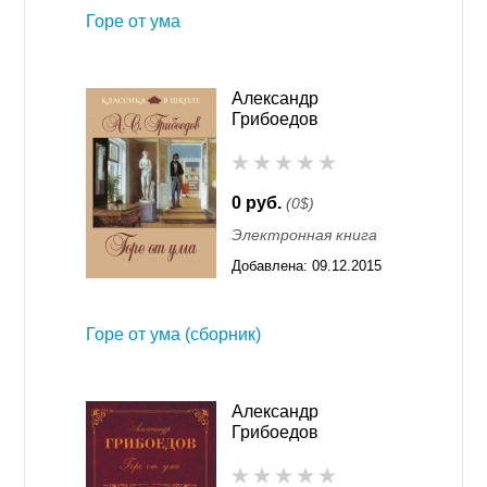
Горе от ума
студентом словесного отделения Московского
университета, позже окончив также физико-
математическое и нравственно-политическое
Александр
отделения. В студенческие годы Александр создал
Грибоедов
свои первые стихотворения. С начала войны
с Наполеоном юноша стал корнетом гусарского
полка, не оставляя занятий музыкой и литературной
0 руб.
(0$)
деятельностью, опубликовал ряд публицистических
очерков и статей, а также перевел несколько
Электронная книга
иностранных комедий, в частности, французскую
Добавлена:
09.12.2015
пьесу «Молодые супруги».
11:55
С 1815 года писатель жил в Санкт-Петербурге, где
Горе от ума (сборник)
сошелся с деятелями культуры того времени —
издателем журнала «Сын Отечества»
Николаем Гречем, драматургом
Александр
Николаем Хмельницким, Александром Пушкиным,
Грибоедов
Вильгельмом Кюхельбекером и другими. В тот период
Грибоедов активно печатал свои критические статьи