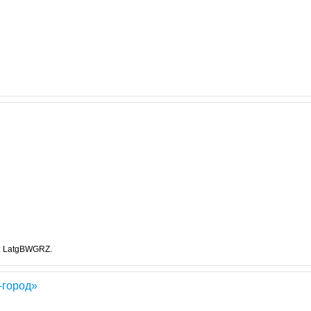
: LatgBWGRZ.
-город»