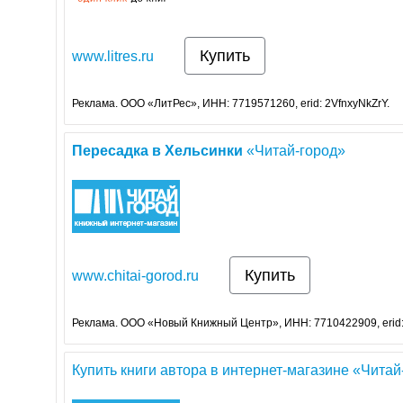
Купить
www.litres.ru
Реклама. ООО «ЛитРес», ИНН: 7719571260, erid: 2VfnxyNkZrY.
Пересадка
в
Хельсинки
«Читай-город»
Купить
www.chitai-gorod.ru
Реклама. ООО «Новый Книжный Центр», ИНН: 7710422909, erid
Купить книги автора в интернет-магазине «Читай