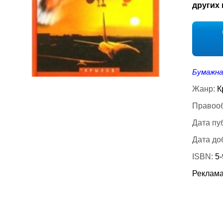
других 
Бумажна
Жанр:
К
Правооб
Дата пу
Дата до
ISBN:
5
Реклама