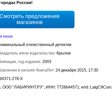
городах России!
Смотреть предложения
магазинов
я книга
риминальный отечественный детектив
ладатель и/или издательство:
Крылов
бликации, год издания:
2003
бавления в каталог КнигаЛит:
24 декабря 2015, 17:30
-94371-278-Х
. ООО "ЛАБИРИНТ.РУ", ИНН: 7728644571, erid: LatgC8Csm