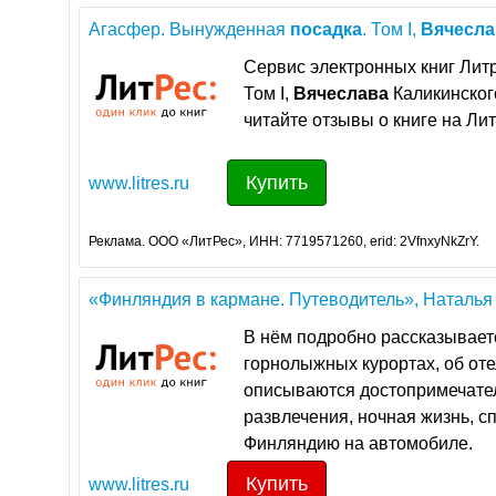
Агасфер. Вынужденная
посадка
. Том I,
Вячесла
Сервис электронных книг Лит
Том I,
Вячеслава
Каликинского
читайте отзывы о книге на Лит
Купить
www.litres.ru
Реклама. ООО «ЛитРес», ИНН: 7719571260, erid: 2VfnxyNkZrY.
«Финляндия в кармане. Путеводитель», Наталья 
В нём подробно рассказывает
горнолыжных курортах, об оте
описываются достопримечател
развлечения, ночная жизнь, с
Финляндию на автомобиле.
Купить
www.litres.ru