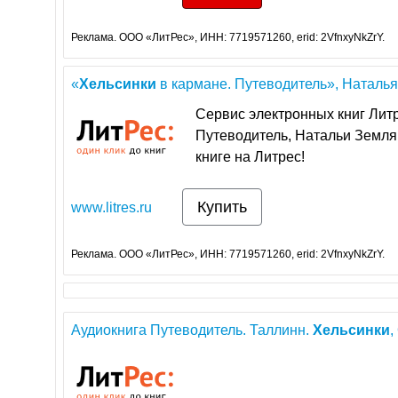
Реклама. ООО «ЛитРес», ИНН: 7719571260, erid: 2VfnxyNkZrY.
«
Хельсинки
в кармане. Путеводитель», Наталья
Сервис электронных книг Литр
Путеводитель, Натальи Землян
книге на Литрес!
Купить
www.litres.ru
Реклама. ООО «ЛитРес», ИНН: 7719571260, erid: 2VfnxyNkZrY.
Аудиокнига Путеводитель. Таллинн.
Хельсинки
,