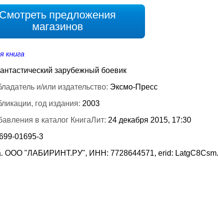
Смотреть предложения
магазинов
я книга
антастический зарубежный боевик
ладатель и/или издательство:
Эксмо-Пресс
бликации, год издания:
2003
бавления в каталог КнигаЛит:
24 декабря 2015, 17:30
-699-01695-3
. ООО "ЛАБИРИНТ.РУ", ИНН: 7728644571, erid: LatgC8Csm