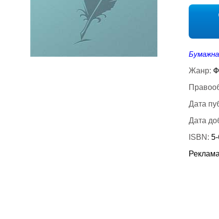
Бумажна
Жанр:
Ф
Правооб
Дата пу
Дата до
ISBN:
5
Реклама