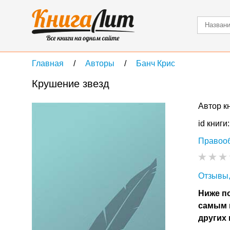
Главная
Авторы
Банч Крис
Крушение звезд
Автор к
id книги
Правоо
Отзывы,
Ниже по
самым 
других 