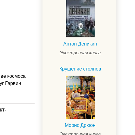
Антон Деникин
Электронная книга
Крушение столпов
тве космоса
уг Гарвин
кт-
Морис Дрюон
Электронная книга