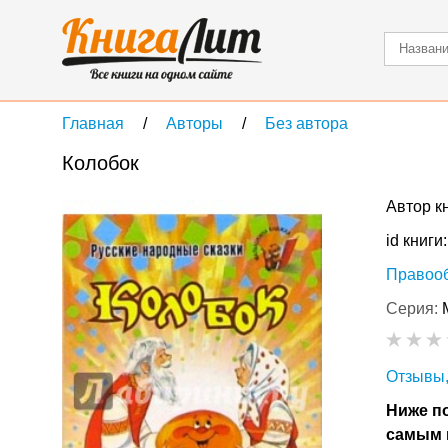
Главная
Авторы
Без автора
Колобок
Автор к
id книги
Правоо
Серия:
Отзывы,
Ниже по
самым 