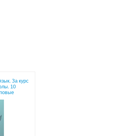
язык. За курс
олы. 10
иповые