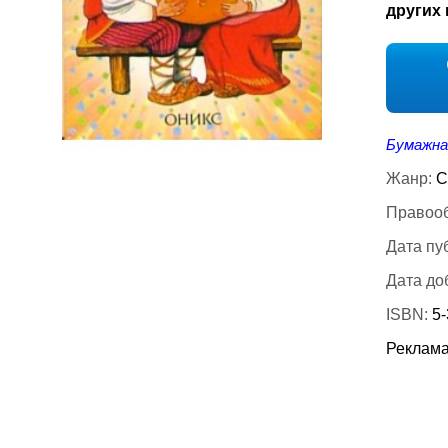
других 
Бумажна
Жанр:
С
Правооб
Дата пу
Дата до
ISBN:
5
Реклама