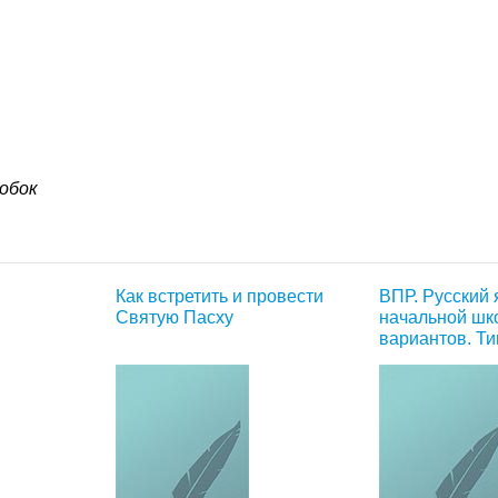
обок
Как встретить и провести
ВПР. Русский 
Святую Пасху
начальной шк
вариантов. Т
задания