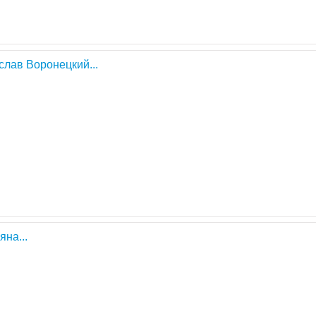
слав Воронецкий...
яна...