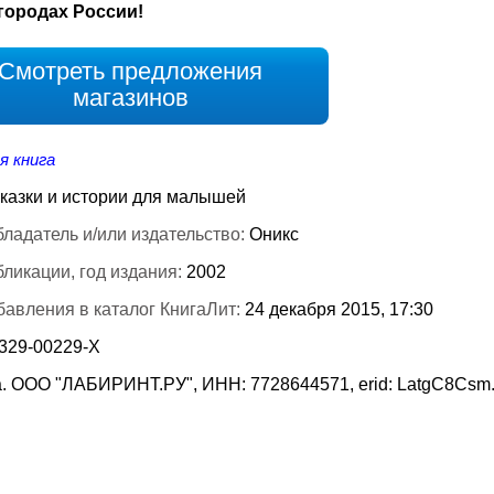
городах России!
Смотреть предложения
магазинов
я книга
казки и истории для малышей
ладатель и/или издательство:
Оникс
бликации, год издания:
2002
бавления в каталог КнигаЛит:
24 декабря 2015, 17:30
-329-00229-Х
. ООО "ЛАБИРИНТ.РУ", ИНН: 7728644571, erid: LatgC8Csm