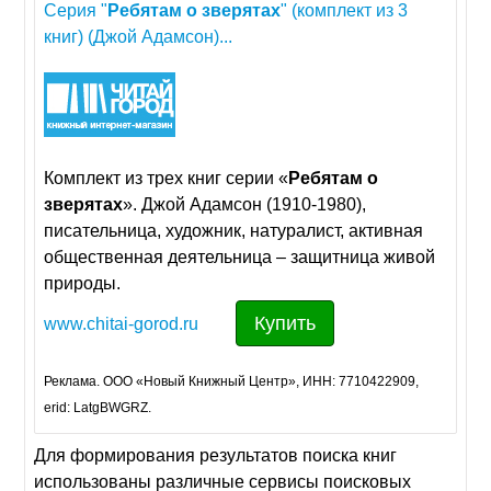
Серия "
Ребятам
о
зверятах
" (комплект из 3
книг) (Джой Адамсон)...
Комплект из трех книг серии «
Ребятам
о
зверятах
». Джой Адамсон (1910-1980),
писательница, художник, натуралист, активная
общественная деятельница – защитница живой
природы.
Купить
www.chitai-gorod.ru
Реклама. ООО «Новый Книжный Центр», ИНН: 7710422909,
erid: LatgBWGRZ.
Для формирования результатов поиска книг
использованы различные сервисы поисковых