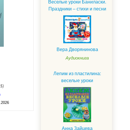
Веселые уроки Баниласки.
Праздники – стихи и песни
Вера Дворянинова
Аудиокнига
Лепим из пластилина:
веселые уроки
3$)
а
.2026
Анна Зайцева