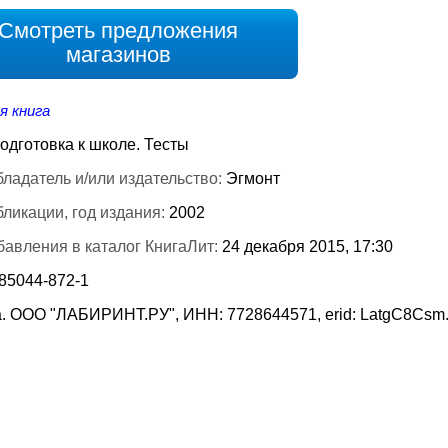
Смотреть предложения
магазинов
я книга
одготовка к школе. Тесты
ладатель и/или издательство:
Эгмонт
бликации, год издания:
2002
бавления в каталог КнигаЛит:
24 декабря 2015, 17:30
-85044-872-1
. ООО "ЛАБИРИНТ.РУ", ИНН: 7728644571, erid: LatgC8Csm