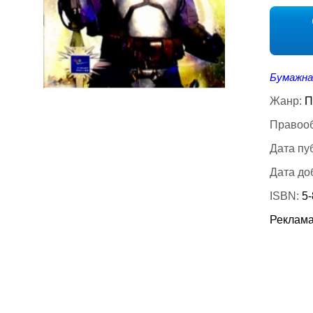
Бумажна
Жанр:
П
Правооб
Дата пу
Дата до
ISBN:
5
Реклама