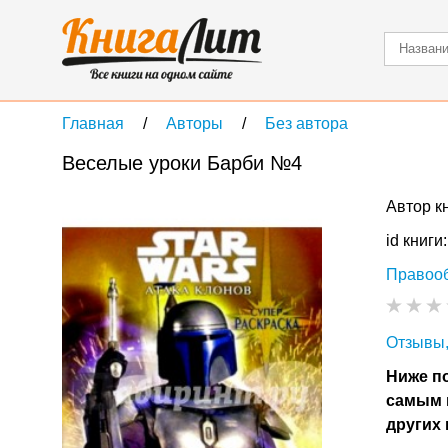
Главная
Авторы
Без автора
Веселые уроки Барби №4
Автор к
id книги
Правоо
Отзывы,
Ниже по
самым 
других 