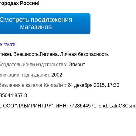
городах России!
Смотреть предложения
магазинов
я книга
тикет. Внешность.Гигиена. Личная безопасность
ладатель и/или издательство:
Эгмонт
бликации, год издания:
2002
бавления в каталог КнигаЛит:
24 декабря 2015, 17:30
-85044-857-8
. ООО "ЛАБИРИНТ.РУ", ИНН: 7728644571, erid: LatgC8Csm