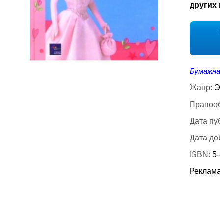
других 
Бумажна
Жанр:
Э
Правооб
Дата пу
Дата до
ISBN:
5
Реклама