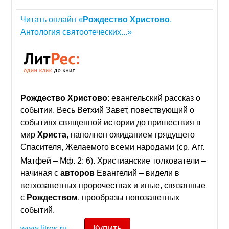
Читать онлайн «
Рождество
Христово
.
Антология святоотеческих...»
Рождество
Христово
: евангельский рассказ о
событии. Весь Ветхий Завет, повествующий о
событиях священной истории до пришествия в
мир
Христа
, наполнен ожиданием грядущего
Спасителя, Желаемого всеми народами (ср. Агг.
Матфей – Мф. 2: 6). Христианские толкователи –
начиная с
авторов
Евангелий – видели в
ветхозаветных пророчествах и иные, связанные
с
Рождеством
, прообразы новозаветных
событий.
Купить
www.litres.ru