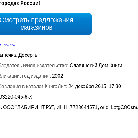
городах России!
Смотреть предложения
магазинов
я книга
ыпечка. Десерты
ладатель и/или издательство:
Славянский Дом Книги
бликации, год издания:
2002
бавления в каталог КнигаЛит:
24 декабря 2015, 17:30
-93220-045-6-Х
. ООО "ЛАБИРИНТ.РУ", ИНН: 7728644571, erid: LatgC8Csm