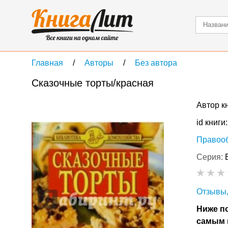
Главная
Авторы
Без автора
Сказочные торты/красная
Автор к
id книги
Правоо
Серия:
Отзывы,
Ниже по
самым 