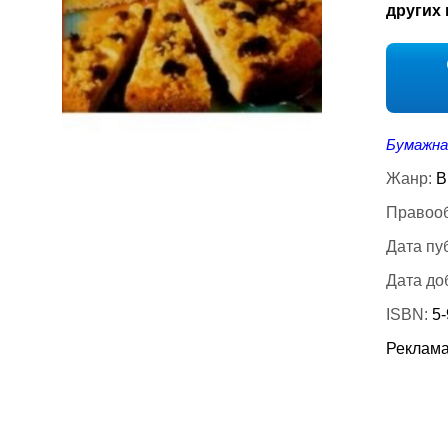
других 
Бумажна
Жанр:
В
Правооб
Дата пу
Дата до
ISBN:
5
Реклама