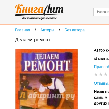
Главная
Авторы
Без автора
Делаем ремонт
Автор к
id книги
Правоо
Отзывы,
Ниже по
самым 
других 