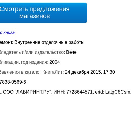
Смотреть предложения
магазинов
я книга
емонт. Внутренние отделочные работы
ладатель и/или издательство:
Вече
бликации, год издания:
2004
бавления в каталог КнигаЛит:
24 декабря 2015, 17:30
-7838-0569-6
. ООО "ЛАБИРИНТ.РУ", ИНН: 7728644571, erid: LatgC8Csm