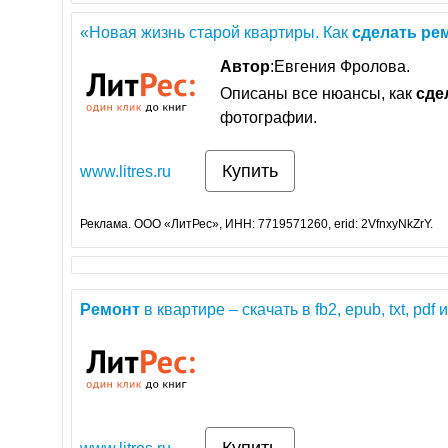
«Новая жизнь старой квартиры. Как
сделать
ре
Автор
:Евгения Фролова.
Описаны все нюансы, как
сде
фотографии.
Купить
www.litres.ru
Реклама. ООО «ЛитРес», ИНН: 7719571260, erid: 2VfnxyNkZrY.
Ремонт
в квартире – скачать в fb2, epub, txt, pdf 