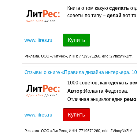
Книга о том какую
сделать
отд
советы по типу –
делай
вот та
Купить
www.litres.ru
Реклама. ООО «ЛитРес», ИНН: 7719571260, erid: 2VfnxyNkZrY.
Отзывы о книге «Правила дизайна интерьера. 1000
1000 советов, как
сделать
ре
Автор
:Иоланта Федотова.
Отличная энциклопедия
ремо
Купить
www.litres.ru
Реклама. ООО «ЛитРес», ИНН: 7719571260, erid: 2VfnxyNkZrY.