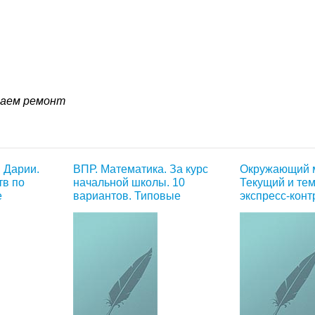
аем ремонт
 Дарии.
ВПР. Математика. За курс
Окружающий м
тв по
начальной школы. 10
Текущий и те
е
вариантов. Типовые
экспресс-конт
задания