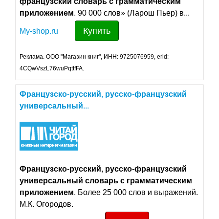
французский
словарь
с
грамматическим
приложением
. 90 000 слов» (Ларош Пьер) в...
Купить
My-shop.ru
Реклама. ООО "Магазин книг", ИНН: 9725076959, erid:
4CQwVszL76wuPqttfFA.
Французско
-
русский
,
русско
-
французский
универсальный
...
Французско
-
русский
,
русско
-
французский
универсальный
словарь
с
грамматическим
приложением
. Более 25 000 слов и выражений.
М.К. Огородов.