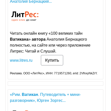
Анатолий Бернацкий...
Читать онлайн книгу «100 великих тайн
Ватикана
»
автора
Анатолия Бернацкого
полностью, на сайте или через приложение
Литрес: Читай и Слушай.
Купить
www.litres.ru
Реклама. ООО «ЛитРес», ИНН: 7719571260, erid: 2VfnxyNkZrY.
«Рим.
Ватикан
. Путеводитель + мини-
разговорник», Юрген Зоргес...