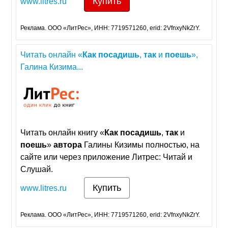
Купить
www.litres.ru
Реклама. ООО «ЛитРес», ИНН: 7719571260, erid: 2VfnxyNkZrY.
Читать онлайн «
Как
посадишь
,
так
и
поешь
»,
Галина Кизима...
Читать онлайн книгу «
Как
посадишь
,
так
и
поешь
»
автора
Галины Кизимы полностью, на
сайте или через приложение Литрес: Читай и
Слушай.
Купить
www.litres.ru
Реклама. ООО «ЛитРес», ИНН: 7719571260, erid: 2VfnxyNkZrY.