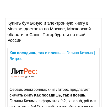
Купить бумажную и электронную книгу в
Москве, доставка по Москве, Московской
области, в Санкт-Петербурге и по всей
России
Как
посадишь
,
так
и
поешь
— Галина Кизима |
Литрес
Сервис электронных книг Литрес предлагает
скачать книгу
Как
посадишь
,
так
и
поешь
,
Галины Кизимы в форматах fb2, txt, epub, pdf или
читать онлайн! Оставляйте и читайте отзывы о