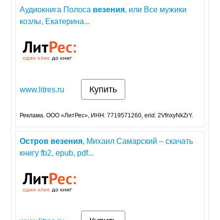
Аудиокнига Полоса
везения
, или Все мужики
козлы, Екатерина...
Купить
www.litres.ru
Реклама. ООО «ЛитРес», ИНН: 7719571260, erid: 2VfnxyNkZrY.
Остров
везения
, Михаил Самарский – скачать
книгу fb2, epub, pdf...