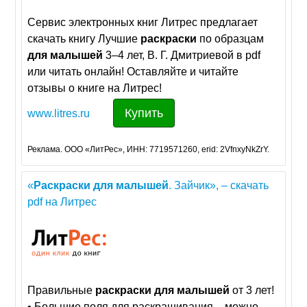
Сервис электронных книг Литрес предлагает
скачать книгу Лучшие
раскраски
по образцам
для
малышей
3–4 лет, В. Г. Дмитриевой в pdf
или читать онлайн! Оставляйте и читайте
отзывы о книге на Литрес!
Купить
www.litres.ru
Реклама. ООО «ЛитРес», ИНН: 7719571260, erid: 2VfnxyNkZrY.
«
Раскраски
для
малышей
. Зайчик», – скачать
pdf на Литрес
Правильные
раскраски
для
малышей
от 3 лет!
• Большие поля для раскрашивания – можно