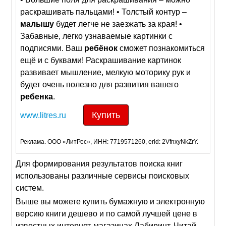
раскрашивать пальцами! • Толстый контур –
малышу
будет легче не заезжать за края! •
Забавные, легко узнаваемые картинки с
подписями. Ваш
ребёнок
сможет познакомиться
ещё и с буквами! Раскрашивание картинок
развивает мышление, мелкую моторику рук и
будет очень полезно для развития вашего
ребенка
.
Купить
www.litres.ru
Реклама. ООО «ЛитРес», ИНН: 7719571260, erid: 2VfnxyNkZrY.
Для формирования результатов поиска книг
использованы различные сервисы поисковых
систем.
Выше вы можете купить бумажную и электронную
версию книги дешево и по самой лучшей цене в
известных интернет-магазинах Лабиринт, Читай-