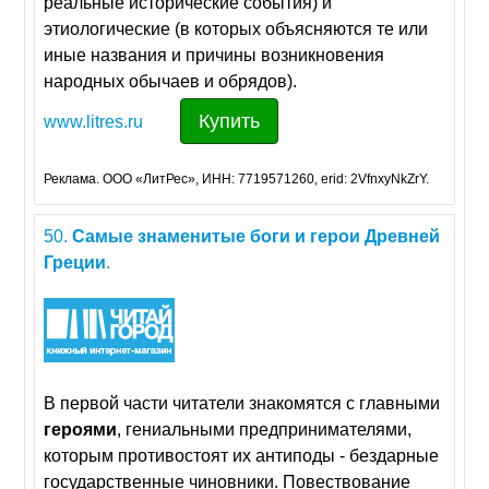
реальные исторические события) и
этиологические (в которых объясняются те или
иные названия и причины возникновения
народных обычаев и обрядов).
Купить
www.litres.ru
Реклама. ООО «ЛитРес», ИНН: 7719571260, erid: 2VfnxyNkZrY.
50.
Самые
знаменитые
боги
и
герои
Древней
Греции
.
В первой части читатели знакомятся с главными
героями
, гениальными предпринимателями,
которым противостоят их антиподы - бездарные
государственные чиновники. Повествование