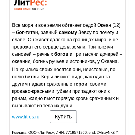
Все моря и все земли обтекает седой Океан [12]
–
бог
-титан, равный
самому
Зевсу по почету и
славе. Он живет далеко на границах мира, и не
тревожат его сердце дела земли. Три тысячи
сыновей – речных
богов
и
три тысячи дочерей –
океанид, богинь ручьев и источников, у Океана.
На крыльях своих носятся они, неистовые, по
полю битвы. Керы ликуют, видя, как один за
другим падают сраженные
герои
; своими
кроваво-красными губами припадают они к
ранам, жадно пьют горячую кровь сраженных и
вырывают из тела их души.
Купить
www.litres.ru
Реклама. ООО «ЛитРес», ИНН: 7719571260, erid: 2VfnxyNkZrY.