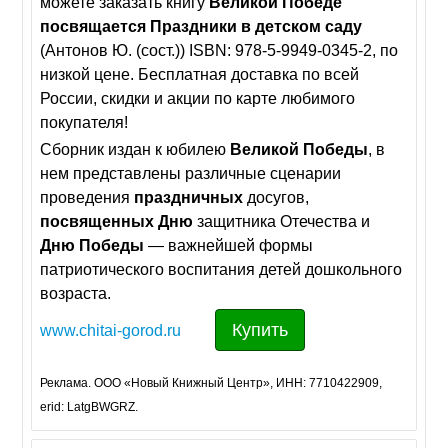
можете заказать книгу
Великой
Победе
посвящается
Праздники
в
детском
саду
(Антонов Ю. (сост.)) ISBN: 978-5-9949-0345-2, по
низкой цене. Бесплатная доставка по всей
России, скидки и акции по карте любимого
покупателя!
Сборник издан к юбилею
Великой
Победы
, в
нем представлены различные сценарии
проведения
праздничных
досугов,
посвященных
Дню
защитника Отечества и
Дню
Победы
— важнейшей формы
патриотического воспитания детей дошкольного
возраста.
Купить
www.chitai-gorod.ru
Реклама. ООО «Новый Книжный Центр», ИНН: 7710422909,
erid: LatgBWGRZ.