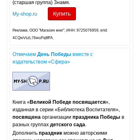
(старшая группа) Знамя.
Купить
My-shop.ru
Реклама. ООО "Магазин книг", ИНН: 9725076959, erid:
4CQwVszL76wuPqttfFA.
Отмечаем
День
Победы
вместе с
издательством «Сфера»
Книга «
Великой
Победе
посвящается
»,
изданная в серии «Библиотека Воспитателя»,
посвящена
организации
праздника
Победы
в
разных группах
детского
сада
.
Дополнить
праздник
можно авторскими