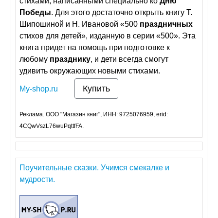
стихами, написанными специально ко
Дню
Победы
. Для этого достаточно открыть книгу Т.
Шипошиной и Н. Ивановой «500
праздничных
стихов для детей», изданную в серии «500». Эта
книга придет на помощь при подготовке к
любому
празднику
, и дети всегда смогут
удивить окружающих новыми стихами.
Купить
My-shop.ru
Реклама. ООО "Магазин книг", ИНН: 9725076959, erid:
4CQwVszL76wuPqttfFA.
Поучительные сказки. Учимся смекалке и
мудрости.