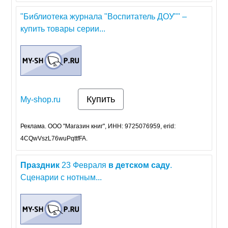
"Библиотека журнала "Воспитатель ДОУ"" –
купить товары серии...
Купить
My-shop.ru
Реклама. ООО "Магазин книг", ИНН: 9725076959, erid:
4CQwVszL76wuPqttfFA.
Праздник
23 Февраля
в
детском
саду
.
Сценарии с нотным...