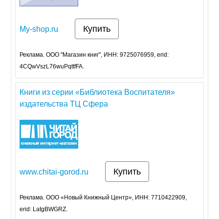
Купить
My-shop.ru
Реклама. ООО "Магазин книг", ИНН: 9725076959, erid:
4CQwVszL76wuPqttfFA.
Книги из серии «Библиотека Воспитателя»
издательства ТЦ Сфера
Купить
www.chitai-gorod.ru
Реклама. ООО «Новый Книжный Центр», ИНН: 7710422909,
erid: LatgBWGRZ.