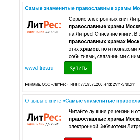
Самые
знаменитые
православные
храмы
Мо
Сервис электронных книг Литр
православные
храмы
Моск
на Литрес! Описание книги. 
православных
храмах
Мос
этих
храмов
, но и познакоми
событиями, связанными с ним
Купить
www.litres.ru
Реклама. ООО «ЛитРес», ИНН: 7719571260, erid: 2VfnxyNkZrY.
Отзывы о книге «
Самые
знаменитые
правосл
Читайте лучшие рецензии и от
православные
храмы
Моск
электронной библиотеки Литре