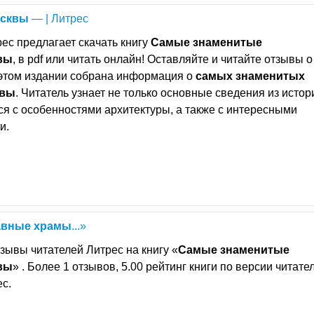
сквы
— | Литрес
ес предлагает скачать книгу
Самые
знаменитые
вы
, в pdf или читать онлайн! Оставляйте и читайте отзывы о
В этом издании собрана информация о
самых
знаменитых
квы
. Читатель узнает не только основные сведения из истор
тся с особенностями архитектуры, а также с интересными
и.
авные
храмы
...»
зывы читателей Литрес на книгу «
Самые
знаменитые
вы
» . Более 1 отзывов, 5.00 рейтинг книги по версии читате
с.