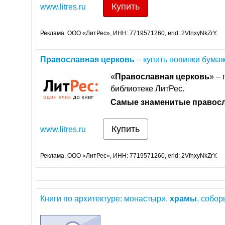
Купить
www.litres.ru
Реклама. ООО «ЛитРес», ИНН: 7719571260, erid: 2VfnxyNkZrY.
Православная
церковь
– купить новинки бумажн
«
Православная
церковь
» –
библиотеке ЛитРес.
Самые
знаменитые
правос
Купить
www.litres.ru
Реклама. ООО «ЛитРес», ИНН: 7719571260, erid: 2VfnxyNkZrY.
Книги по архитектуре: монастыри,
храмы
, собор