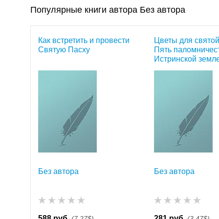
Популярные книги автора Без автора
Как встретить и провести
Цветы для святой
Святую Пасху
Пять паломничес
Истринской земл
Без автора
Без автора
588 руб.
281 руб.
(7,27$)
(3,47$)