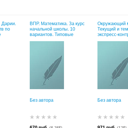
 Дарии.
ВПР. Математика. За курс
Окружающий м
тв по
начальной школы. 10
Текущий и те
е
вариантов. Типовые
экспресс-конт
задания
Без автора
Без автора
670 руб.
971 руб.
(8,28$)
(12$)