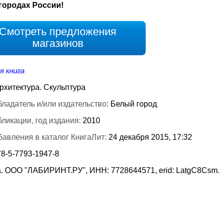
городах России!
Смотреть предложения
магазинов
я книга
рхитектура. Скульптура
ладатель и/или издательство:
Белый город
бликации, год издания:
2010
бавления в каталог КнигаЛит:
24 декабря 2015, 17:32
78-5-7793-1947-8
. ООО "ЛАБИРИНТ.РУ", ИНН: 7728644571, erid: LatgC8Csm