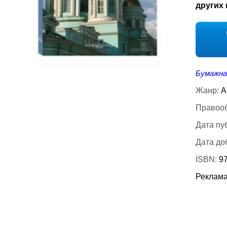
других 
Бумажна
Жанр:
А
Правооб
Дата пу
Дата до
ISBN:
9
Реклама