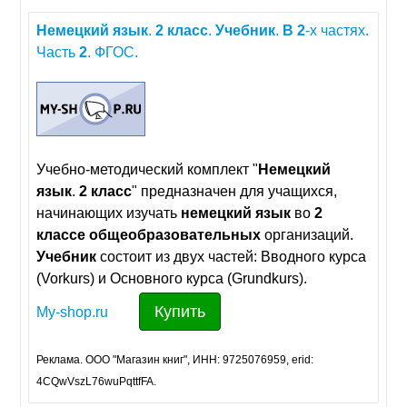
Немецкий
язык
.
2
класс
.
Учебник
.
В
2
-х частях.
Часть
2
. ФГОС.
Учебно-методический комплект "
Немецкий
язык
.
2
класс
" предназначен для учащихся,
начинающих изучать
немецкий
язык
во
2
классе
общеобразовательных
организаций.
Учебник
состоит из двух частей: Вводного курса
(Vorkurs) и Основного курса (Grundkurs).
Купить
My-shop.ru
Реклама. ООО "Магазин книг", ИНН: 9725076959, erid:
4CQwVszL76wuPqttfFA.