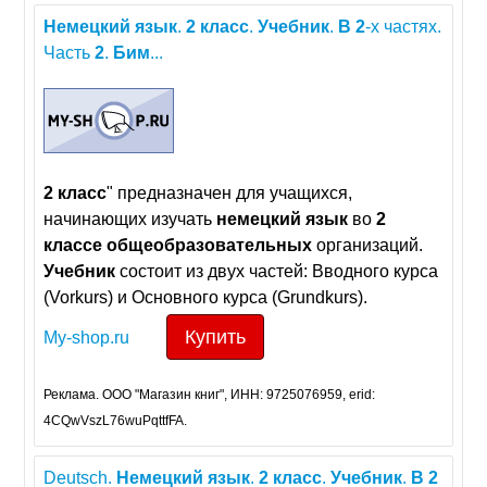
Немецкий
язык
.
2
класс
.
Учебник
.
В
2
-х частях.
Часть
2
.
Бим
...
2
класс
" предназначен для учащихся,
начинающих изучать
немецкий
язык
во
2
классе
общеобразовательных
организаций.
Учебник
состоит из двух частей: Вводного курса
(Vorkurs) и Основного курса (Grundkurs).
Купить
My-shop.ru
Реклама. ООО "Магазин книг", ИНН: 9725076959, erid:
4CQwVszL76wuPqttfFA.
Deutsch.
Немецкий
язык
.
2
класс
.
Учебник
.
В
2