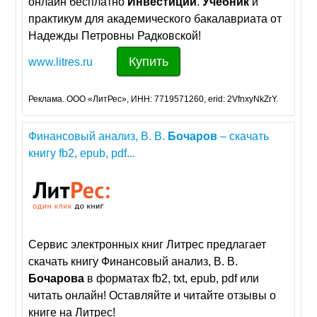
онлайн бесплатно
Инвестиции
.
Учебник
и
практикум для академического бакалавриата от
Надежды Петровны Радковской!
Купить
www.litres.ru
Реклама. ООО «ЛитРес», ИНН: 7719571260, erid: 2VfnxyNkZrY.
Финансовый анализ, В. В.
Бочаров
– скачать
книгу fb2, epub, pdf...
Сервис электронных книг Литрес предлагает
скачать книгу Финансовый анализ, В. В.
Бочарова
в форматах fb2, txt, epub, pdf или
читать онлайн! Оставляйте и читайте отзывы о
книге на Литрес!