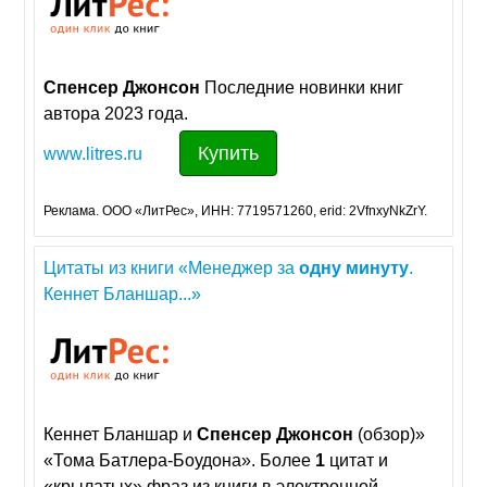
Спенсер
Джонсон
Последние новинки книг
автора 2023 года.
Купить
www.litres.ru
Реклама. ООО «ЛитРес», ИНН: 7719571260, erid: 2VfnxyNkZrY.
Цитаты из книги «Менеджер за
одну
минуту
.
Кеннет Бланшар...»
Кеннет Бланшар и
Спенсер
Джонсон
(обзор)»
«Тома Батлера-Боудона». Более
1
цитат и
«крылатых» фраз из книги в электронной