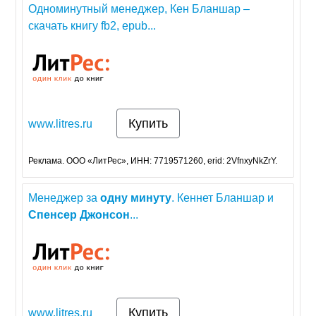
Одноминутный менеджер, Кен Бланшар –
скачать книгу fb2, epub...
Купить
www.litres.ru
Реклама. ООО «ЛитРес», ИНН: 7719571260, erid: 2VfnxyNkZrY.
Менеджер за
одну
минуту
. Кеннет Бланшар и
Спенсер
Джонсон
...
Купить
www.litres.ru