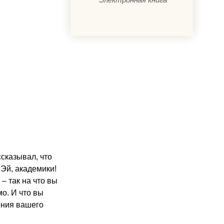
ссказывал, что
«Эй, академики!
– так на что вы
о. И что вы
ения вашего