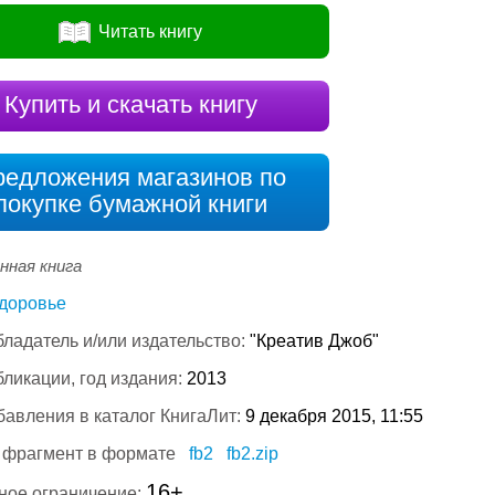
Читать книгу
Купить и скачать книгу
редложения магазинов по
покупке бумажной книги
нная книга
доровье
ладатель и/или издательство:
"Креатив Джоб"
бликации, год издания:
2013
бавления в каталог КнигаЛит:
9 декабря 2015, 11:55
 фрагмент в формате
fb2
fb2.zip
16+
ное ограничение: