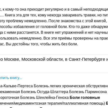
ех, к кому-то она приходит регулярно и в самый неподходящ
… Книга эта для тех, кому некогда заваривать травки, но пи
ь эту проблему немедленно. После знакомства с этой книгой,
пособы избавления от головной боли. Кто-то даже обнаруж
а с ними расстанется. В книге нет упражнений и нет научн
ользовать немедленно. Все эти приёмы проверены на прак
с. Вы достойны того, чтобы жить без боли.
о Москве, Московской области, в Санкт-Петербурге 
пить книгу...
га-Кальве-Пертеса Болезнь легких хроническая обструктив
чекаменная Болезнь Осгуда-Шлаттера Болезнь Паркинсона
вороточная Болезнь Шенлейна-Геноха
Боли
головные
лечения/медикаментозная терапия/паллиативная помощь)