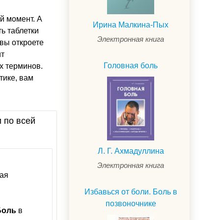
ий момент. А
Ирина Малкина-Пых
ть таблетки
Электронная книга
 вы откроете
ит
Головная боль
ых терминов.
тике, вам
и по всей
Л. Г. Ахмадуллина
Электронная книга
ная
Избавься от боли. Боль в
позвоночнике
Боль
в