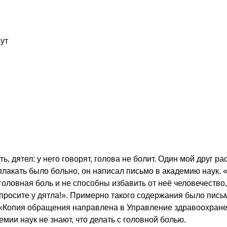
нут
, дятел: у него говорят, голова не болит. Один мой друг ра
 плакать было больно, он написал письмо в академию наук. 
головная боль и не способны избавить от неё человечество, 
спросите у дятла!». Примерно такого содержания было письм
 «Копия обращения направлена в Управление здравоохран
емии наук не знают, что делать с головной болью.