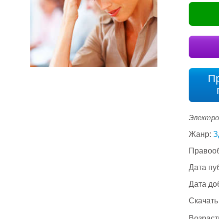
П
Электро
Жанр:
З
Правооб
Дата пу
Дата до
Скачать
Возраст