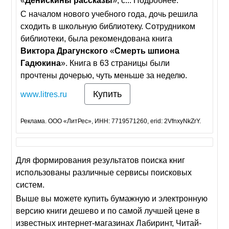
«
Денискины
рассказы
», с... Подробнее.
С началом нового учебного года, дочь решила
сходить в школьную библиотеку. Сотрудником
библиотеки, была рекомендована книга
Виктора
Драгунского
«
Смерть
шпиона
Гадюкина
». Книга в 63 страницы были
прочтены дочерью, чуть меньше за неделю.
Купить
www.litres.ru
Реклама. ООО «ЛитРес», ИНН: 7719571260, erid: 2VfnxyNkZrY.
Для формирования результатов поиска книг
использованы различные сервисы поисковых
систем.
Выше вы можете купить бумажную и электронную
версию книги дешево и по самой лучшей цене в
известных интернет-магазинах Лабиринт, Читай-