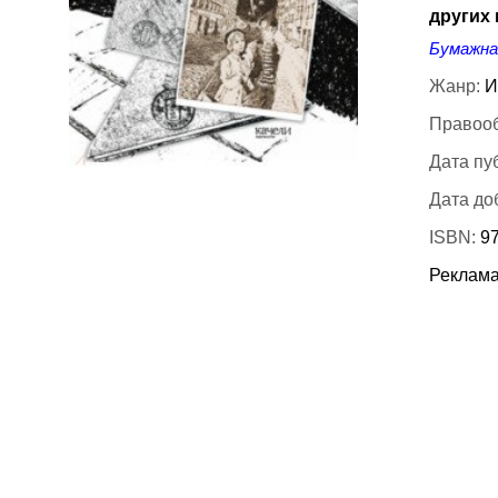
других 
Бумажна
Жанр:
И
Правооб
Дата пу
Дата до
ISBN:
97
Реклама