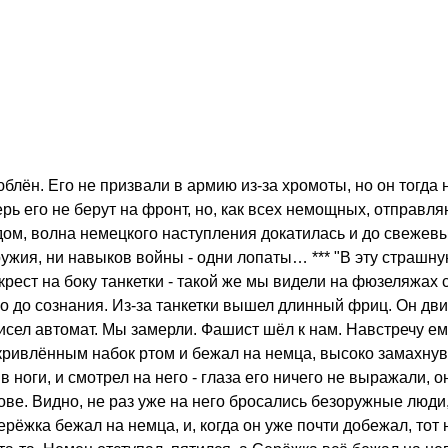
блён. Его не призвали в армию из-за хромоты, но он тогда 
перь его не берут на фронт, но, как всех немощных, отправл
ядом, волна немецкого наступления докатилась и до свеже
ружия, ни навыков войны - одни лопаты… *** "В эту страшн
рест на боку танкетки - такой же мы видели на фюзеляжах 
о до сознания. Из-за танкетки вышел длинный фриц. Он дви
исел автомат. Мы замерли. Фашист шёл к нам. Навстречу е
кривлённым набок ртом и бежал на немца, высоко замахнув
 ноги, и смотрел на него - глаза его ничего не выражали, 
ове. Видно, не раз уже на него бросались безоружные люди
ерёжка бежал на немца, и, когда он уже почти добежал, тот