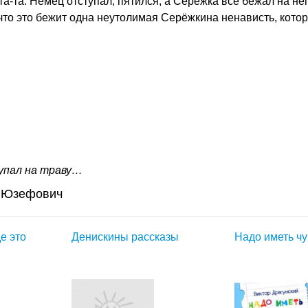
а-та. Немец отступал, пятился, а Серёжка всё бежал на нег
, что это бежит одна неутолимая Серёжкина ненависть, кото
упал на траву…
р Юзефович
де это
Денискины рассказы
Надо иметь ч