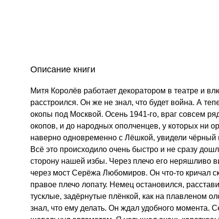
Описание книги
Митя Королёв работает декоратором в театре и влю
расстроился. Он же не знал, что будет война. А те
окопы под Москвой. Осень 1941-го, враг совсем р
окопов, и до народных ополченцев, у которых ни о
наверно одновременно с Лёшкой, увидели чёрный к
Всё это происходило очень быстро и не сразу дошл
сторону нашей избы. Через плечо его неряшливо в
через мост Серёжа Любомиров. Он что-то кричал с
правое плечо лопату. Немец остановился, расставив
тусклые, задёрнутые плёнкой, как на плавленом ол
знал, что ему делать. Он ждал удобного момента. С