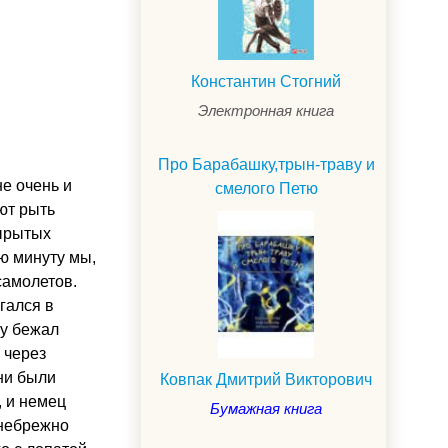
Константин Стогний
Электронная книга
Про Барабашку,трын-траву и
не очень и
смелого Петю
яют рыть
вырытых
ую минуту мы,
самолетов.
гался в
му бежал
 через
они были
Ковпак Дмитрий Викторович
, и немец
Бумажная книга
 небрежно