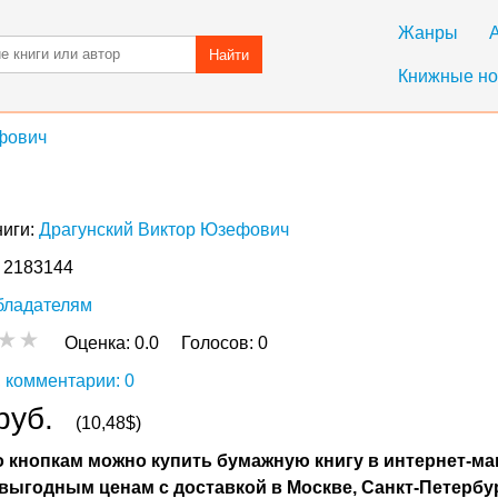
Жанры
Найти
Книжные но
фович
ниги:
Драгунский Виктор Юзефович
: 2183144
бладателям
Оценка:
0.0
Голосов:
0
 комментарии: 0
руб.
(10,48$)
 кнопкам можно купить бумажную книгу в интернет-ма
выгодным ценам с доставкой в Москве, Санкт-Петербу