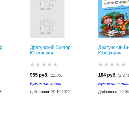
р
Драгунский Виктор
Драгунский В
Юзефович
Юзефович
955 руб.
184 руб.
(11,8$)
(2,27
Бумажная книга
Бумажная книг
3
Добавлена:
20.10.2022
Добавлена:
29.04
03:29
11:29