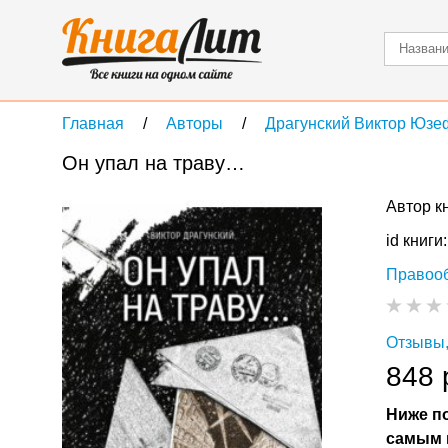
Главная
Авторы
Драгунский Виктор Юзе
Он упал на траву…
Автор к
id книги
Правоо
Отзывы,
848 
Ниже по
самым 