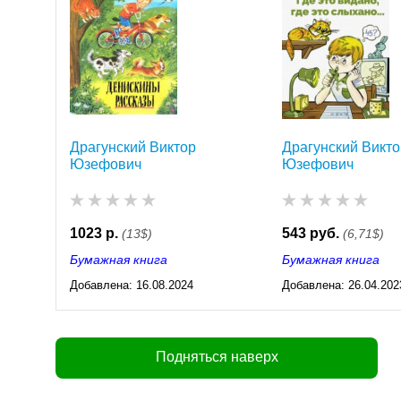
Драгунский Виктор
Драгунский Викто
Юзефович
Юзефович
1023 р.
543 руб.
(13$)
(6,71$)
Бумажная книга
Бумажная книга
Добавлена:
16.08.2024
Добавлена:
26.04.202
03:29
03:29
Подняться наверх