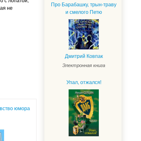
о с лопатой,
Про Барабашку, трын-траву
рая не
и смелого Петю
Дмитрий Ковпак
Электронная книга
Упал, отжался!
увство юмора