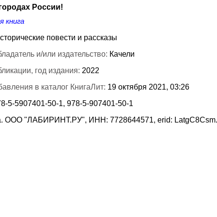
городах России!
я книга
сторические повести и рассказы
ладатель и/или издательство:
Качели
бликации, год издания:
2022
бавления в каталог КнигаЛит:
19 октября 2021, 03:26
8-5-5907401-50-1, 978-5-907401-50-1
. ООО "ЛАБИРИНТ.РУ", ИНН: 7728644571, erid: LatgC8Csm