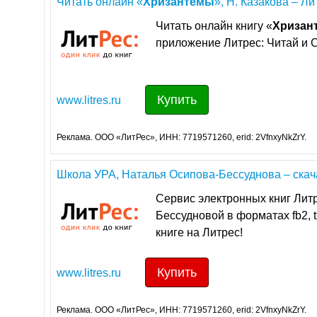
Читать онлайн «
Хризантемы
», Н. Казакова – Ли
Читать онлайн книгу «
Хризан
приложение Литрес: Читай и 
Купить
www.litres.ru
Реклама. ООО «ЛитРес», ИНН: 7719571260, erid: 2VfnxyNkZrY.
Школа УРА, Наталья Осипова-Бессуднова – скачать
Сервис электронных книг Литр
Бессудновой в форматах fb2, t
книге на Литрес!
Купить
www.litres.ru
Реклама. ООО «ЛитРес», ИНН: 7719571260, erid: 2VfnxyNkZrY.