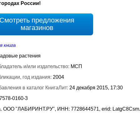
городах России!
Смотреть предложения
магазинов
я книга
адовые растения
ладатель и/или издательство:
МСП
бликации, год издания:
2004
бавления в каталог КнигаЛит:
24 декабря 2015, 17:30
-7578-0160-3
. ООО "ЛАБИРИНТ.РУ", ИНН: 7728644571, erid: LatgC8Csm