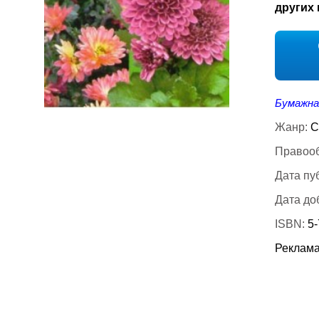
других 
Бумажна
Жанр:
С
Правооб
Дата пу
Дата до
ISBN:
5
Реклама