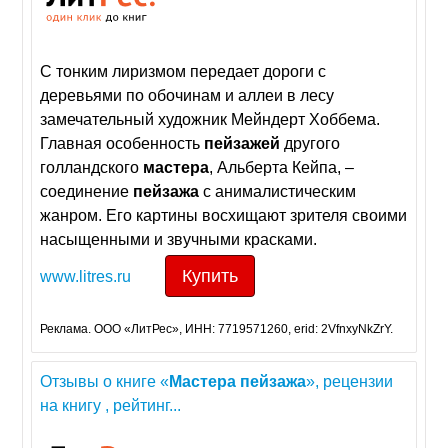
С тонким лиризмом передает дороги с
деревьями по обочинам и аллеи в лесу
замечательный художник Мейндерт Хоббема.
Главная особенность
пейзажей
другого
голландского
мастера
, Альберта Кейпа, –
соединение
пейзажа
с анималистическим
жанром. Его картины восхищают зрителя своими
насыщенными и звучными красками.
Купить
www.litres.ru
Реклама. ООО «ЛитРес», ИНН: 7719571260, erid: 2VfnxyNkZrY.
Отзывы о книге «
Мастера
пейзажа
», рецензии
на книгу , рейтинг...