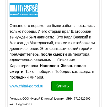
Отныне его поражения были забыты - остались
только победы. И его старый враг Шатобриан
вынужден был написать: "Это Карл Великий и
Александр Македонский, какими их изображали
древние эпопеи. Этот фантастический герой и
пребудет теперь,
после
смерти
императора,
единственно реальным... . Описание.
Характеристики.
Наполеон
.
Жизнь
после
смерти
. Так он победил. Победил, как всегда, в
последний миг боя.
Купить
www.chitai-gorod.ru
Реклама. ООО «Новый Книжный Центр», ИНН: 7710422909,
erid: LatgBWGRZ.