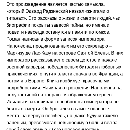
Это произведение является частью замысла,
который Эдвард Радзинский назвал «книгами о
титанах». Это рассказы о жизни и смерти людей, чьи
биографии покрыты завесой тайны, но имена и
подвиги навсегда останутся в памяти потомков.
Роман написан в форме записок императора
Наполеона, продиктованных им его секретарю –
Маркизу де Лас-Казу на острове Святой Елены. В них
император рассказывает о своем детстве и начале
военной карьеры, победоносных битвах и любовных
приключениях, о пути к власти сначала во Франции, а
потом и в Европе. Книга изобилует красочными
подробностями. Начиная от рождения Наполеона на
полу гостиной на коврах с изображением героев
Илиады и заканчивая способностью императора не
бояться смерти. Он бросался в самые опасные
места, на верную погибель, но, даже будучи тяжело
раненым, превозмогал невыносимую боль и вел за
собой свою армию. О его непобедимости и