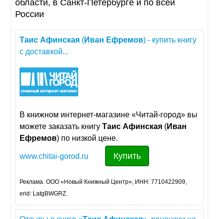
области, в Санкт-Петербурге и по всей
России
Таис
Афинская
(
Иван
Ефремов
) - купить книгу
с доставкой...
В книжном интернет-магазине «Читай-город» вы
можете заказать книгу
Таис
Афинская
(
Иван
Ефремов
) по низкой цене.
Купить
www.chitai-gorod.ru
Реклама. ООО «Новый Книжный Центр», ИНН: 7710422909,
erid: LatgBWGRZ.