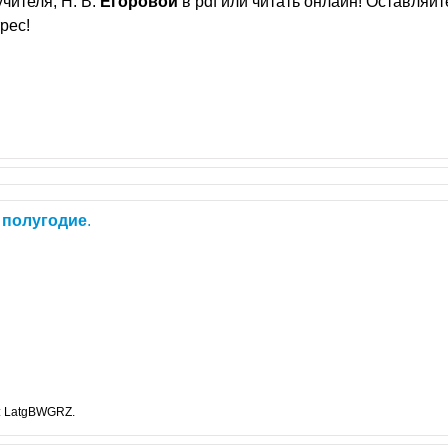
учителя, Н. В.
Егоровой
в pdf или читать онлайн! Оставляйт
рес!
I
полугодие
.
: LatgBWGRZ.