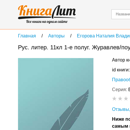
Главная
Авторы
Егорова Наталия Влад
Рус. литер. 11кл 1-е полуг. Журавлев/поу
Автор к
id книги
Правоо
Серия:
Отзывы,
Ниже по
самым 