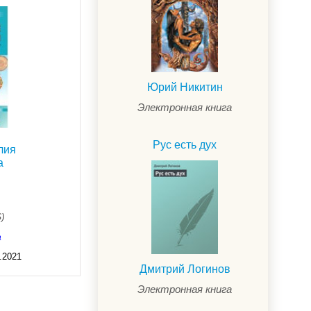
ой
Юрий Никитин
Электронная книга
Рус есть дух
лия
а
$)
а
.2021
Дмитрий Логинов
Электронная книга