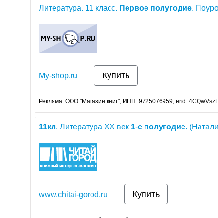
Литература. 11 класс.
Первое
полугодие
. Поур
Купить
My-shop.ru
Реклама. ООО "Магазин книг", ИНН: 9725076959, erid: 4CQwVszL
11
кл
. Литература ХХ век
1
-
е
полугодие
. (Натал
Купить
www.chitai-gorod.ru