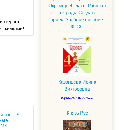
Окр. мир. 4 класс. Рабочая
тетрадь. Создаю
проект.Учебное пособие.
интернет-
ФГОС
и скидками!
Казанцева Ирина
Викторовна
Бумажная книга
Князь Рус
й язык. 5
чные
УМК