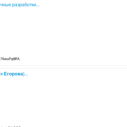
очные разработки...
76wuPqttfFA.
ия
Егорова
)...