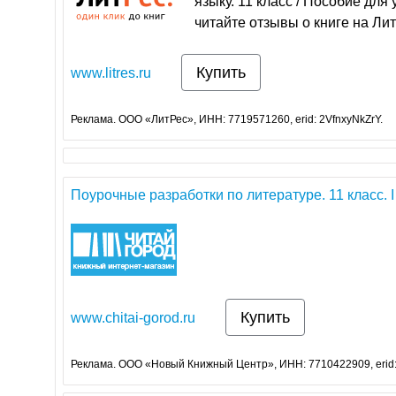
языку. 11 класс / Пособие для 
читайте отзывы о книге на Лит
Купить
www.litres.ru
Реклама. ООО «ЛитРес», ИНН: 7719571260, erid: 2VfnxyNkZrY.
Поурочные разработки по литературе. 11 класс. 
Купить
www.chitai-gorod.ru
Реклама. ООО «Новый Книжный Центр», ИНН: 7710422909, erid