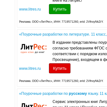
книге на Литрес!
Купить
www.litres.ru
Реклама. ООО «ЛитРес», ИНН: 7719571260, erid: 2VfnxyNkZrY.
«Поурочные разработки по литературе. 11 класс, 
В издании представлены поур
согласно требованиям ФГОС с
соответствии с порядком изло
Просвещение), входящем в фе
Купить
www.litres.ru
Реклама. ООО «ЛитРес», ИНН: 7719571260, erid: 2VfnxyNkZrY.
«Поурочные разработки по
русскому
языку. 11 к
Сервис электронных книг Литр