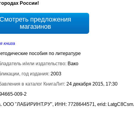
городах России!
Смотреть предложения
магазинов
я книга
етодические пособия по литературе
ладатель и/или издательство:
Вако
бликации, год издания:
2003
бавления в каталог КнигаЛит:
24 декабря 2015, 17:30
-94665-009-2
. ООО "ЛАБИРИНТ.РУ", ИНН: 7728644571, erid: LatgC8Csm