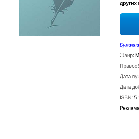
других 
Бумажна
Жанр:
М
Правооб
Дата пу
Дата до
ISBN:
5
Реклама