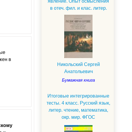
явление. Опыт осмысления
в отеч. фил. и клас. литер.
ные
жен в
Никольский Сергей
Анатольевич
Бумажная книга
Итоговые интегрированные
тесты. 4 класс. Русский язык,
литер. чтение, математика,
окр. мир. ФГОС
скому