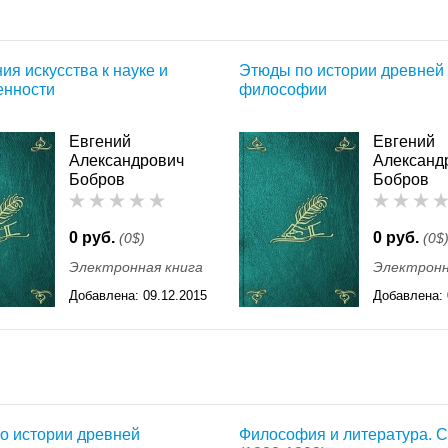
я искусства к науке и
Этюды по истории древней
енности
философии
Евгений
Евгений
Александрович
Александ
Бобров
Бобров
0 руб.
0 руб.
(0$)
(0$
Электронная книга
Электронн
Добавлена:
09.12.2015
Добавлена:
11:55
11:55
о истории древней
Философия и литература. Сб