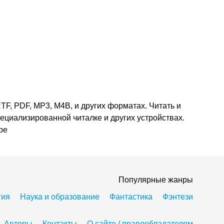
TF, PDF, MP3, M4B, и других форматах. Читать и
пециализированной читалке и других устройствах.
ре
Популярные жанры
гия
Наука и образование
Фантастика
Фэнтези
Авторы
Контакты
О сайте / правообладателям