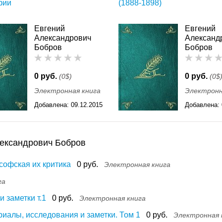
фии
(1888-1898)
Евгений
Евгений
Александрович
Александ
Бобров
Бобров
0 руб.
0 руб.
(0$)
(0$
Электронная книга
Электронн
Добавлена:
09.12.2015
Добавлена:
11:55
11:55
лександрович Бобров
софская их критика
0 руб.
Электронная книга
га
 заметки т.1
0 руб.
Электронная книга
риалы, исследования и заметки. Том 1
0 руб.
Электронная 