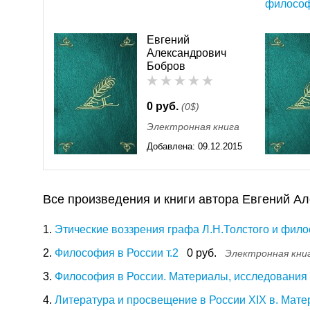
филосо
Евгений
Александрович
Бобров
0 руб.
(0$)
Электронная книга
Добавлена:
09.12.2015
11:55
Все произведения и книги автора Евгений А
1.
Этические воззрения графа Л.Н.Толстого и фило
2.
Философия в России т.2
0 руб.
Электронная кни
3.
Философия в России. Материалы, исследования и
4.
Литература и просвещение в России XIX в. Мате