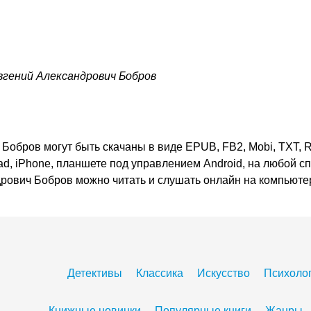
вгений Александрович Бобров
обров могут быть скачаны в виде EPUB, FB2, Mobi, TXT, R
ad, iPhone, планшете под управлением Android, на любой с
дрович Бобров можно читать и слушать онлайн на компьюте
Детективы
Классика
Искусство
Психоло
Книжные новинки
Популярные книги
Жанры