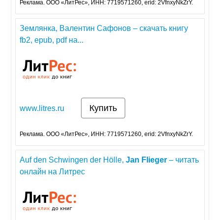
Реклама. ООО «ЛитРес», ИНН: 7719571260, erid: 2VfnxyNkZrY.
Землянка, Валентин Сафонов – скачать книгу
fb2, epub, pdf на...
Купить
www.litres.ru
Реклама. ООО «ЛитРес», ИНН: 7719571260, erid: 2VfnxyNkZrY.
Auf den Schwingen der Hölle,
Jan
Flieger
– читать
онлайн на Литрес