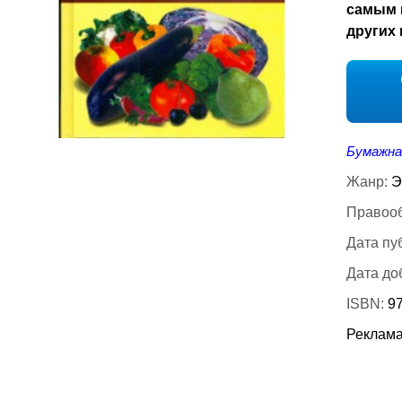
самым 
других 
Бумажна
Жанр:
Э
Правооб
Дата пу
Дата до
ISBN:
97
Реклама