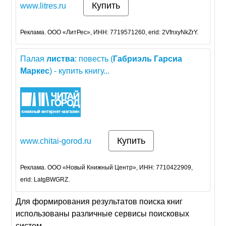
Купить
www.litres.ru
Реклама. ООО «ЛитРес», ИНН: 7719571260, erid: 2VfnxyNkZrY.
Палая
листва
: повесть (
Габриэль
Гарсиа
Маркес
) - купить книгу...
Купить
www.chitai-gorod.ru
Реклама. ООО «Новый Книжный Центр», ИНН: 7710422909,
erid: LatgBWGRZ.
Для формирования результатов поиска книг
использованы различные сервисы поисковых
систем.