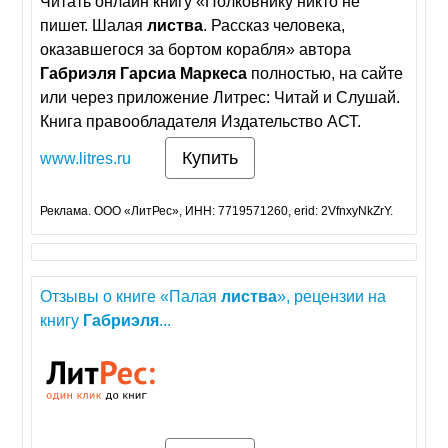
Читать онлайн книгу «Полковнику никто не
пишет. Шалая
листва
. Рассказ человека,
оказавшегося за бортом корабля» автора
Габриэля
Гарсиа
Маркеса
полностью, на сайте
или через приложение Литрес: Читай и Слушай.
Книга правообладателя Издательство АСТ.
Купить
www.litres.ru
Реклама. ООО «ЛитРес», ИНН: 7719571260, erid: 2VfnxyNkZrY.
Отзывы о книге «Палая
листва
», рецензии на
книгу
Габриэля
...