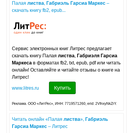
Палая
листва
,
Габриэль
Гарсиа
Маркес
–
скачать книгу fb2, epub...
Сервис электронных книг Литрес предлагает
скачать книгу Палая
листва
,
Габриэля
Гарсиа
Маркеса
в форматах fb2, txt, epub, pdf или читать
онлайн! Оставляйте и читайте отзывы о книге на
Литрес!
Купить
www.litres.ru
Реклама. ООО «ЛитРес», ИНН: 7719571260, erid: 2VfnxyNkZrY.
Читать онлайн «Палая
листва
»,
Габриэль
Гарсиа
Маркес
– Литрес