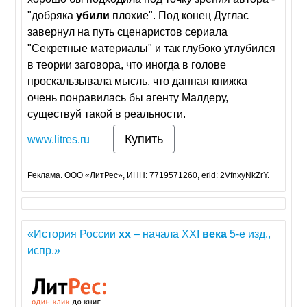
"добряка
убили
плохие". Под конец Дуглас
завернул на путь сценаристов сериала
"Секретные материалы" и так глубоко углубился
в теории заговора, что иногда в голове
проскальзывала мысль, что данная книжка
очень понравилась бы агенту Малдеру,
существуй такой в реальности.
Купить
www.litres.ru
Реклама. ООО «ЛитРес», ИНН: 7719571260, erid: 2VfnxyNkZrY.
«История России
хх
– начала ХХI
века
5-е изд.,
испр.»