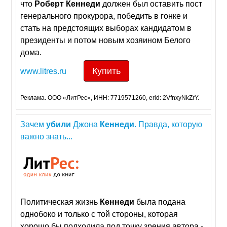
что
Роберт
Кеннеди
должен был оставить пост
генерального прокурора, победить в гонке и
стать на предстоящих выборах кандидатом в
президенты и потом новым хозяином Белого
дома.
Купить
www.litres.ru
Реклама. ООО «ЛитРес», ИНН: 7719571260, erid: 2VfnxyNkZrY.
Зачем
убили
Джона
Кеннеди
. Правда, которую
важно знать...
Политическая жизнь
Кеннеди
была подана
однобоко и только с той стороны, которая
хорошо бы подходила под точку зрения автора -