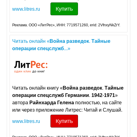
Купить
www.litres.ru
Реклама. ООО «ЛитРес», ИНН: 7719571260, erid: 2VfnxyNkZrY.
Читать онлайн «
Война
разведок
.
Тайные
операции
спецслужб
...»
Читать онлайн книгу «
Война
разведок
.
Тайные
операции
спецслужб
Германии
.
1942
-
1971
»
автора
Райнхарда
Гелена
полностью, на сайте
или через приложение Литрес: Читай и Слушай.
Купить
www.litres.ru