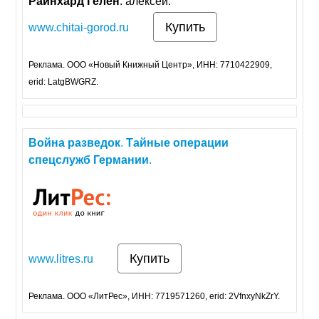
Райнхард
Гелен
. алексей.
Купить
www.chitai-gorod.ru
Реклама. ООО «Новый Книжный Центр», ИНН: 7710422909,
erid: LatgBWGRZ.
Война
разведок
.
Тайные
операции
спецслужб
Германии
.
Купить
www.litres.ru
Реклама. ООО «ЛитРес», ИНН: 7719571260, erid: 2VfnxyNkZrY.