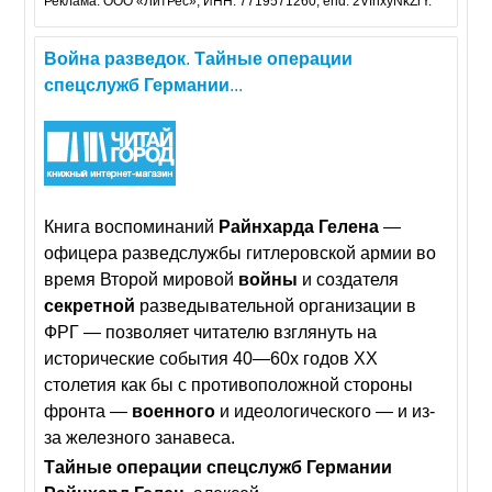
Реклама. ООО «ЛитРес», ИНН: 7719571260, erid: 2VfnxyNkZrY.
Война
разведок
.
Тайные
операции
спецслужб
Германии
...
Книга воспоминаний
Райнхарда
Гелена
—
офицера разведслужбы гитлеровской армии во
время Второй мировой
войны
и создателя
секретной
разведывательной организации в
ФРГ — позволяет читателю взглянуть на
исторические события 40—60х годов XX
столетия как бы с противоположной стороны
фронта —
военного
и идеологического — и из-
за железного занавеса.
Тайные
операции
спецслужб
Германии