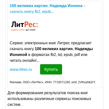
100
великих
картин
,
Надежда
Ионина
–
скачать книгу fb2, epub...
Сервис электронных книг Литрес предлагает
скачать книгу
100
великих
картин
,
Надежды
Иониной
в форматах fb2, txt, epub, pdf или
читать онлайн!...
Купить
www.litres.ru
Реклама. ООО «ЛитРес», ИНН: 7719571260, erid: 2VfnxyNkZrY.
Для формирования результатов поиска книг
использованы различные сервисы поисковых
систем.