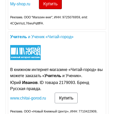
Купить
My-shop.ru
Реклама. ООО "Магазин книг", ИНН: 9725076959, erid:
4CQwVszL76wuPqttfFA.
Учитель
и Ученик «Читай-город»
В книжном интернет-магазине «Читай-город» вы
можете заказать «
Учитель
и Ученик».
Юрий
Иванов
. ID товара 2179093. Бренд
Русская правда.
Купить
www.chitai-gorod.ru
Реклама. ООО «Новый Книжный Центр», ИНН: 7710422909,