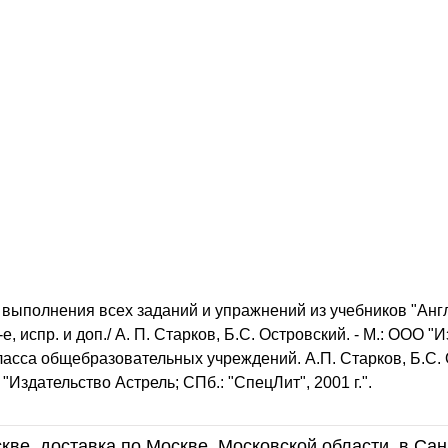
выполнения всех заданий и упражнений из учебников "Анг
, испр. и доп./ А. П. Старков, Б.С. Островский. - М.: ООО "
 класса общебразовательных учреждений. А.П. Старков, Б.С.
 "Издательство Астрель; СПб.: "СпецЛит", 2001 г.".
кве, доставка по Москве, Московской области, в Сан