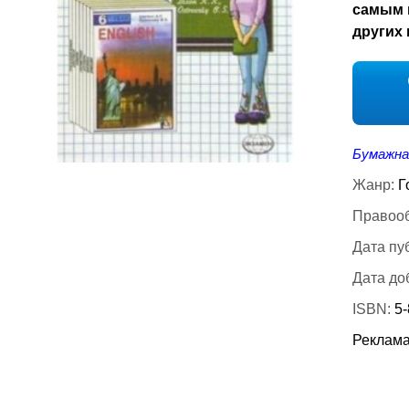
самым 
других 
Бумажна
Жанр:
Г
Правооб
Дата пу
Дата до
ISBN:
5
Реклама