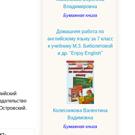
Владимировна
Бумажная книга
Домашняя работа по
английскому языку за 7 класс
к учебнику М.З. Биболетовой
и др. "Enjoy English"
лийский
Издательство
 Островский.
Колесникова Валентина
Вадимовна
Бумажная книга
кт-