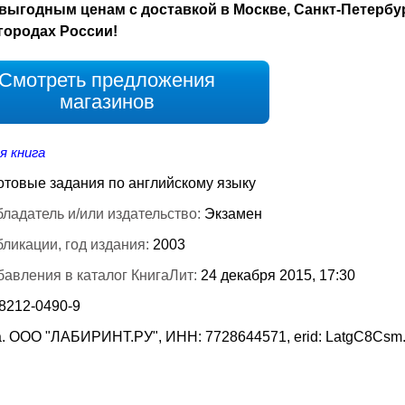
выгодным ценам с доставкой в Москве, Санкт-Петербу
городах России!
Смотреть предложения
магазинов
я книга
отовые задания по английскому языку
ладатель и/или издательство:
Экзамен
бликации, год издания:
2003
бавления в каталог КнигаЛит:
24 декабря 2015, 17:30
-8212-0490-9
. ООО "ЛАБИРИНТ.РУ", ИНН: 7728644571, erid: LatgC8Csm