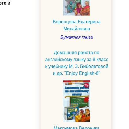
рге и
Воронцова Екатерина
Михайловна
Бумажная книга
Домашняя работа по
английскому языку за 8 класс
к учебнику М. З. Биболетовой
и др. "Enjoy English-8"
.
Максимова Вероника