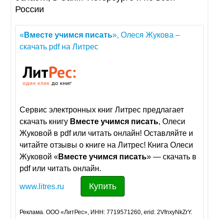
России
«
Вместе
учимся
писать
», Олеся Жукова –
скачать pdf на Литрес
Сервис электронных книг Литрес предлагает
скачать книгу
Вместе
учимся
писать
, Олеси
Жуковой в pdf или читать онлайн! Оставляйте и
читайте отзывы о книге на Литрес! Книга Олеси
Жуковой «
Вместе
учимся
писать
» — скачать в
pdf или читать онлайн.
Купить
www.litres.ru
Реклама. ООО «ЛитРес», ИНН: 7719571260, erid: 2VfnxyNkZrY.