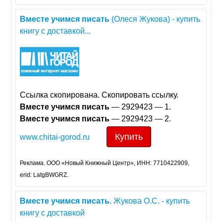
Вместе
учимся
писать
(Олеся Жукова) - купить
книгу с доставкой...
Ссылка скопирована. Скопировать ссылку.
Вместе
учимся
писать
— 2929423 — 1.
Вместе
учимся
писать
— 2929423 — 2.
Купить
www.chitai-gorod.ru
Реклама. ООО «Новый Книжный Центр», ИНН: 7710422909,
erid: LatgBWGRZ.
Вместе
учимся
писать
. Жукова О.С. - купить
книгу с доставкой