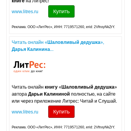
книге
на Литрес!
Купить
www.litres.ru
Реклама. ООО «ЛитРес», ИНН: 7719571260, erid: 2VfnxyNkZrY.
Читать онлайн «
Шаловливый
дедушка
»,
Дарья
Калинина
...
Читать онлайн
книгу
«
Шаловливый
дедушка
»
автора
Дарьи
Калининой
полностью, на сайте
или через приложение Литрес: Читай и Слушай.
Купить
www.litres.ru
Реклама. ООО «ЛитРес», ИНН: 7719571260, erid: 2VfnxyNkZrY.