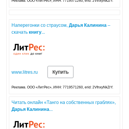
Реклама. ООО «ЛитРес», ИНН: 7719571260, erid: 2VfnxyNkZrY.
Наперегонки со страусом,
Дарья
Калинина
–
скачать
книгу
...
Купить
www.litres.ru
Реклама. ООО «ЛитРес», ИНН: 7719571260, erid: 2VfnxyNkZrY.
Читать онлайн «Танго на собственных граблях»,
Дарья
Калинина
...