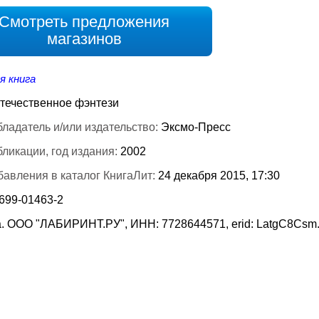
Смотреть предложения
магазинов
я книга
течественное фэнтези
ладатель и/или издательство:
Эксмо-Пресс
бликации, год издания:
2002
бавления в каталог КнигаЛит:
24 декабря 2015, 17:30
-699-01463-2
. ООО "ЛАБИРИНТ.РУ", ИНН: 7728644571, erid: LatgC8Csm