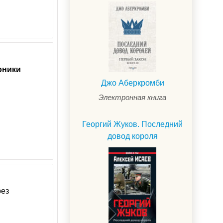
оники
Джо Аберкромби
Электронная книга
Георгий Жуков. Последний
довод короля
рез