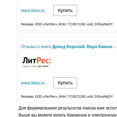
Купить
www.litres.ru
Реклама. ООО «ЛитРес», ИНН: 7719571260, erid: 2VfnxyNkZrY.
Отзывы о книге
Довод
Королей
,
Вера
Камша
– 
Купить
www.litres.ru
Реклама. ООО «ЛитРес», ИНН: 7719571260, erid: 2VfnxyNkZrY.
Для формирования результатов поиска книг испо
Выше вы можете купить бумажную и электронную 