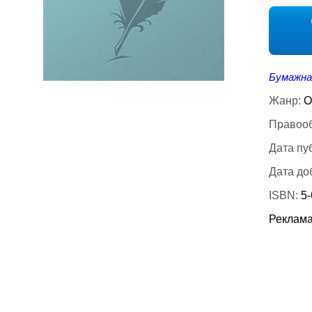
Бумажна
Жанр:
О
Правооб
Дата пу
Дата до
ISBN:
5
Реклама