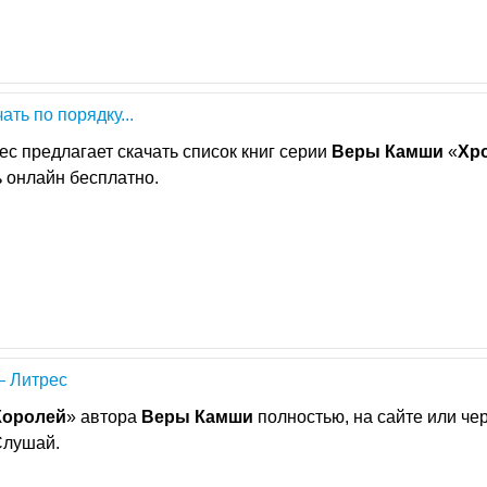
ать по порядку...
с предлагает скачать список книг серии
Веры
Камши
«
Хр
ь онлайн бесплатно.
– Литрес
Королей
» автора
Веры
Камши
полностью, на сайте или че
Слушай.