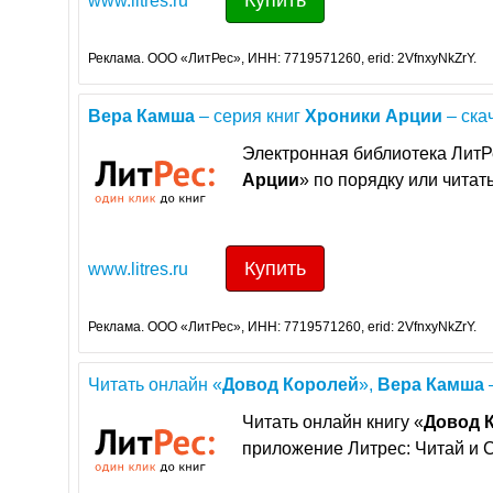
Купить
www.litres.ru
Реклама. ООО «ЛитРес», ИНН: 7719571260, erid: 2VfnxyNkZrY.
Вера
Камша
– серия книг
Хроники
Арции
– скач
Электронная библиотека ЛитРе
Арции
» по порядку или читат
Купить
www.litres.ru
Реклама. ООО «ЛитРес», ИНН: 7719571260, erid: 2VfnxyNkZrY.
Читать онлайн «
Довод
Королей
»,
Вера
Камша
Читать онлайн книгу «
Довод
приложение Литрес: Читай и 