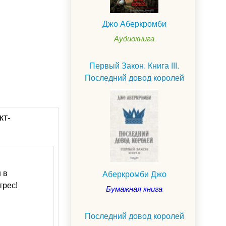
Джо Аберкромби
Аудиокнига
Первый Закон. Книга III.
Последний довод королей
кт-
и
в
Аберкромби Джо
трес!
Бумажная книга
Последний довод королей