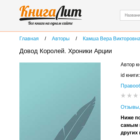
Главная
Авторы
Камша Вера Викторовн
Довод Королей. Хроники Арции
Автор к
id книги
Правоо
Отзывы,
Ниже по
самым 
других 