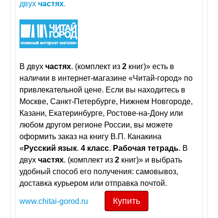
двух
частях
.
В двух
частях
. (комплект из
2
книг)» есть в
наличии в интернет-магазине «Читай-город» по
привлекательной цене. Если вы находитесь в
Москве, Санкт-Петербурге, Нижнем Новгороде,
Казани, Екатеринбурге, Ростове-на-Дону или
любом другом регионе России, вы можете
оформить заказ на книгу В.П. Канакина
«
Русский
язык
.
4
класс
.
Рабочая
тетрадь
. В
двух
частях
. (комплект из
2
книг)» и выбрать
удобный способ его получения: самовывоз,
доставка курьером или отправка почтой.
Купить
www.chitai-gorod.ru