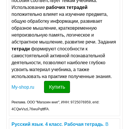
пособия соответствует темам учебника.
Использование
рабочих
тетрадей
положительно влияет на изучение предмета,
общую обработку информации, развивает
образное мышление, кратковременную
непроизвольную память, логическое и
абстрактное мышление, развитие речи. Задания
тетради
формируют способности к
самостоятельной активной познавательной
деятельности, позволяют наиболее глубоко
усвоить материал учебника, а также
использовать на практике полученные знания.
Купить
My-shop.ru
Реклама. ООО "Магазин книг", ИНН: 9725076959, erid:
4CQwVszL76wuPqttfFA.
Русский
язык
.
4
класс
.
Рабочая
тетрадь
. В