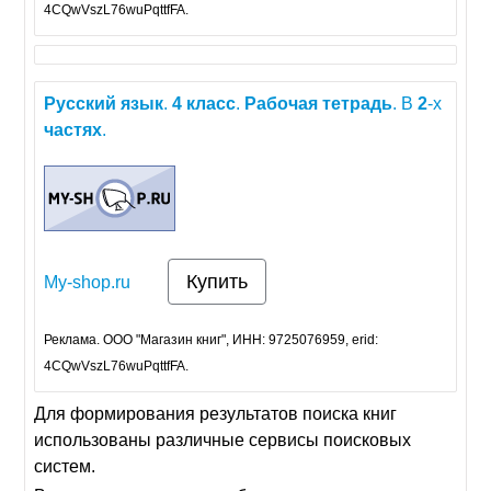
4CQwVszL76wuPqttfFA.
Русский
язык
.
4
класс
.
Рабочая
тетрадь
. В
2
-х
частях
.
Купить
My-shop.ru
Реклама. ООО "Магазин книг", ИНН: 9725076959, erid:
4CQwVszL76wuPqttfFA.
Для формирования результатов поиска книг
использованы различные сервисы поисковых
систем.