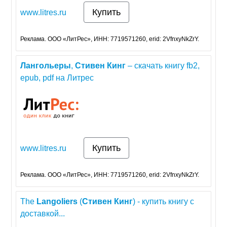
Купить
www.litres.ru
Реклама. ООО «ЛитРес», ИНН: 7719571260, erid: 2VfnxyNkZrY.
Лангольеры
,
Стивен
Кинг
– скачать книгу fb2,
epub, pdf на Литрес
Купить
www.litres.ru
Реклама. ООО «ЛитРес», ИНН: 7719571260, erid: 2VfnxyNkZrY.
The
Langoliers
(
Стивен
Кинг
) - купить книгу с
доставкой...