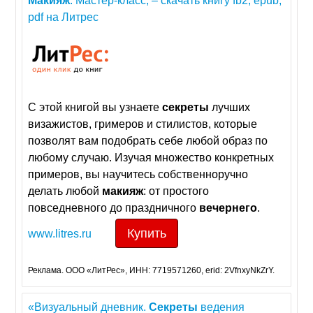
Макияж
. Мастер-класс, – скачать книгу fb2, epub,
pdf на Литрес
С этой книгой вы узнаете
секреты
лучших
визажистов, гримеров и стилистов, которые
позволят вам подобрать себе любой образ по
любому случаю. Изучая множество конкретных
примеров, вы научитесь собственноручно
делать любой
макияж
: от простого
повседневного до праздничного
вечернего
.
Купить
www.litres.ru
Реклама. ООО «ЛитРес», ИНН: 7719571260, erid: 2VfnxyNkZrY.
«Визуальный дневник.
Секреты
ведения