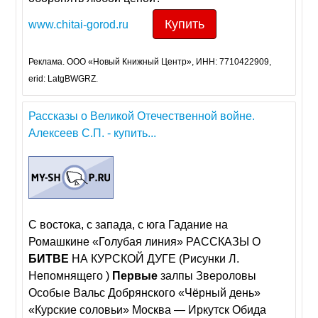
Купить
www.chitai-gorod.ru
Реклама. ООО «Новый Книжный Центр», ИНН: 7710422909,
erid: LatgBWGRZ.
Рассказы о Великой Отечественной войне.
Алексеев С.П. - купить...
С востока, с запада, с юга Гадание на
Ромашкине «Голубая линия» РАССКАЗЫ О
БИТВЕ
НА КУРСКОЙ ДУГЕ (Рисунки Л.
Непомнящего )
Первые
залпы Звероловы
Особые Вальс Добрянского «Чёрный день»
«Курские соловьи» Москва — Иркутск Обида