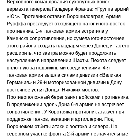
Верховного командования сухопутных войск
вермахта генерала Гальдера Франца: «Группа армий
«Юг». Противник оставил Ворошиловград. Армия
Руоффа преследует отходящего на юг и юго-восток
противника. 1-я танковая армия встретила у
Каменска сопротивление, но сумела юго-восточнее
этого района создать плацдарм через Донец и так его
расширить, что завтра можно будет продолжить
наступление в направлении Шахты. Пехота следует
вплотную за подвижными соединениями. 4-я
танковая армия вышла силами дивизии «Великая
Германия» и 29-й моторизованной дивизии к Дону
восточнее устья Донца. Никаких мостов.
Противоположный берег занят войсками противника.
В продвижении вдоль Дона 6-я армия не встречает
сопротивления. У Коротояка противник атакует при
поддержке танков, авиации и артиллерии. Под
Воронежем отбиты атаки с востока и севера. На
северном участке фронта 2-й армии незначительные