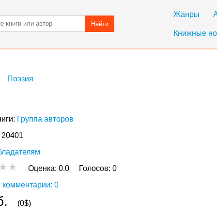
Жанры
Найти
Книжные но
Поэзия
ниги:
Группа авторов
: 20401
бладателям
Оценка:
0.0
Голосов:
0
 комментарии: 0
б.
(0$)