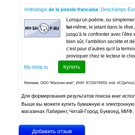
Anthologie
de
la
poesie
francaise
. Deschamps Eus
Lorsqu'un poème, ou simplement
lui
-même, le jetant dans le rêve,
jusqu'à le confronter avec l'être 
bien sûr, l'ambition secrète et
c'est pour d'autres qu'il la termi
provoquer chez le lecteur le ch
Купить
My-shop.ru
Реклама. ООО "Магазин книг", ИНН: 9725076959, erid: 4CQwVszL
Для формирования результатов поиска книг испо
Выше вы можете купить бумажную и электронную 
магазинах Лабиринт, Читай-Город, Буквоед, МИФ, 
Добавить отзыв