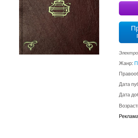
П
Электро
Жанр:
П
Правооб
Дата пу
Дата до
Возраст
Реклама