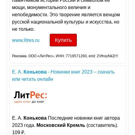
памятником истории России и символом ее
мощи, монументального величия и
непобедимости. Это творение является венцом
русской национальной культуры и искусства, но
не только.
Купить
www.litres.ru
Реклама. ООО «ЛитРес», ИНН: 7719571260, erid: 2VfnxyNkZrY.
Е. А.
Конькова
- Новинки книг 2023 – скачать
или читать онлайн
Е. А.
Конькова
Последние новинки книг автора
2023 года.
Московский
Кремль
(составитель).
109 ₽.