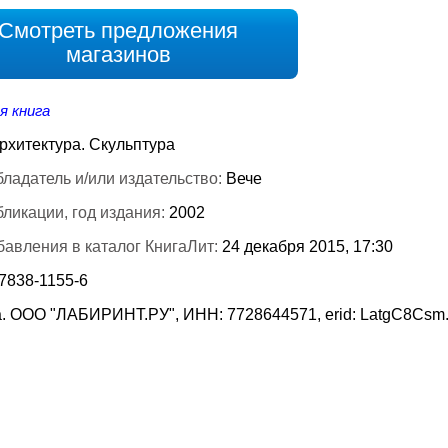
Смотреть предложения
магазинов
я книга
рхитектура. Скульптура
ладатель и/или издательство:
Вече
бликации, год издания:
2002
бавления в каталог КнигаЛит:
24 декабря 2015, 17:30
7838-1155-6
. ООО "ЛАБИРИНТ.РУ", ИНН: 7728644571, erid: LatgC8Csm