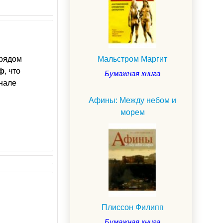
 рядом
Мальстром Маргит
ф
, что
Бумажная книга
рнале
Афины: Между небом и
морем
Плиссон Филипп
Бумажная книга