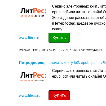
Сервис электронных книг Литр
epub, pdf или читать онлайн! 
Это издание рассказывает об
(
Петергофа
), шедевре русско
славу.
Купить
www.litres.ru
Реклама. ООО «ЛитРес», ИНН: 7719571260, erid: 2VfnxyNkZrY.
Петродворец
, – скачать книгу fb2, epub, pdf на 
Сервис электронных книг Литр
epub, pdf или читать онлайн! 
Купить
www.litres.ru