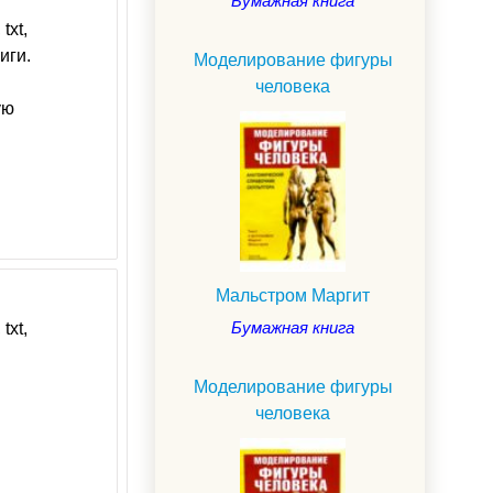
Бумажная книга
txt,
иги.
Моделирование фигуры
человека
ую
Мальстром Маргит
Бумажная книга
txt,
Моделирование фигуры
человека