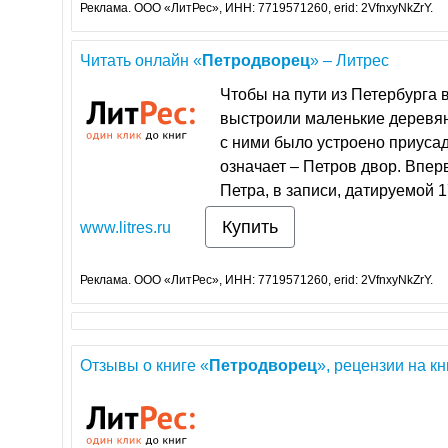
Реклама. ООО «ЛитРес», ИНН: 7719571260, erid: 2VfnxyNkZrY.
Читать онлайн «
Петродворец
» – Литрес
Чтобы на пути из Петербурга 
выстроили маленькие деревян
с ними было устроено приуса
означает – Петров двор. Впе
Петра, в записи, датируемой 17
Купить
www.litres.ru
Реклама. ООО «ЛитРес», ИНН: 7719571260, erid: 2VfnxyNkZrY.
Отзывы о книге «
Петродворец
», рецензии на кни