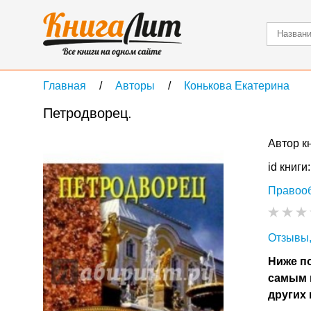
Главная
Авторы
Конькова Екатерина
Петродворец.
Автор к
id книги
Правоо
Отзывы,
Ниже по
самым 
других 