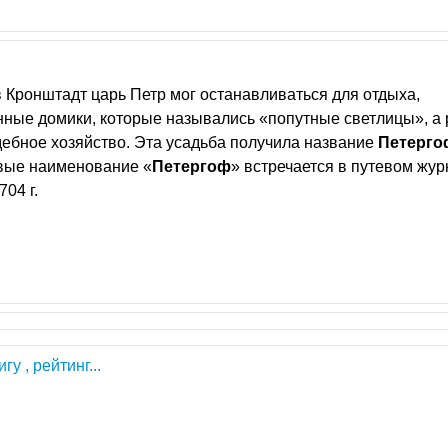
в Кронштадт царь Петр мог останавливаться для отдыха,
ные домики, которые назывались «попутные светлицы», а
дебное хозяйство. Эта усадьба получила название
Петерго
рвые наименование «
Петергоф
» встречается в путевом жу
04 г.
гу , рейтинг...